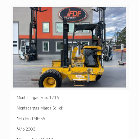
Montacargas Folio 1716
Montacargas Marca Sellick
*Modelo TMF-55
*Año 2003