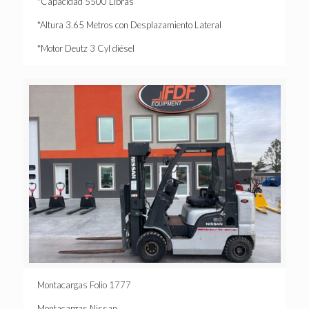
*Capacidad 5500 Libras
*Altura 3.65 Metros con Desplazamiento Lateral
*Motor Deutz 3 Cyl diésel
Montacargas Folio 1777
Montacargas Nissan