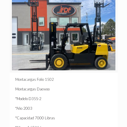
Montacargas Folio 1502
Montacargas Daewoo
*Modelo D35S-2
*Año 2003
*Capacidad 7000 Libras